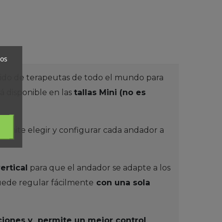
ros
enido de terapeutas de todo el mundo para
á disponible en las
tallas Mini (no es
permite elegir y configurar cada andador a
ertical
para que el andador se adapte a los
uede regular fácilmente
con una sola
cciones y permite un mejor control