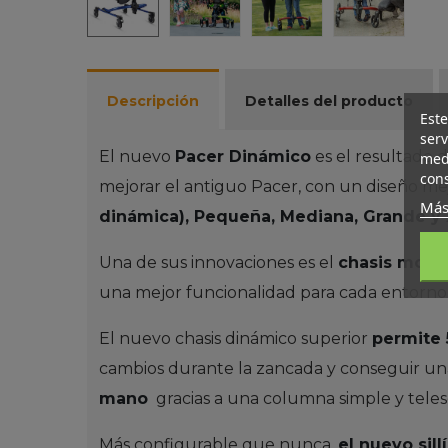
Descripción
Detalles del producto
Este
serv
El nuevo
Pacer Dinámico
es el resultado 
medi
cons
mejorar el antiguo Pacer, con un diseño mej
Más
dinámica), Pequeña, Mediana, Grande y
Una de sus innovaciones es el
chasis modu
una mejor funcionalidad para cada entorno
El nuevo chasis dinámico superior
permite 
cambios durante la zancada y conseguir un
mano
gracias a una columna simple y teles
Más configurable que nunca,
el nuevo sil