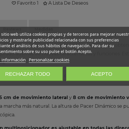
Favorito
1
A Lista De Deseos
Reviews
Medidas
 sitio web utiliza cookies propias y de terceros para mejorar nuest
icios y mostrarle publicidad relacionada con sus preferencias
de la interacción y retroalimentación que Rifton ha obt
ante el análisis de sus hábitos de navegación. Para dar su
entimiento sobre su uso pulse el botón Acepto.
orado además de nuevas características y funciones. Est
 información
Personalizar cookies
 XL
.
RECHAZAR TODO
ACEPTO
lar de dos piezas
. Con dos chasis superiores y 3 bases 
.
5 cm de movimiento lateral
y
8 cm de movimiento v
a marcha más natural. La altura de Pacer Dinámico se p
cópica.
lín multiposicionador es ajustable en todas las dire