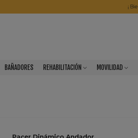
¡ Bi
BAÑADORES
REHABILITACIÓN
MOVILIDAD
Infantil
Inicio
>
Infantil
>
Andadores
>
Pacer dinámico andado
Pacer Dinámico Andador