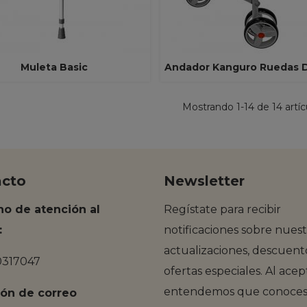
Muleta Basic
Andador Kanguro Ruedas D
Ver Más
Ver Más
Freno Maneta
Mostrando
1
-14 de 14 artíc
acto
Newsletter
no de atención al
Regístate para recibir
:
notificaciones sobre nuest
actualizaciones, descuent
0317047
ofertas especiales. Al acep
entendemos que conoces 
ión de correo