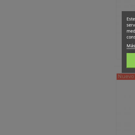
Este
serv
medi
cons
Más
Sil
Nuevo