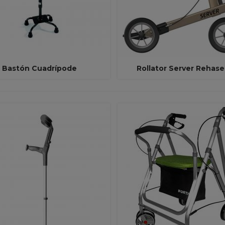
Bastón Cuadrípode
Rollator Server Rehas
Ver Más
Ver Más