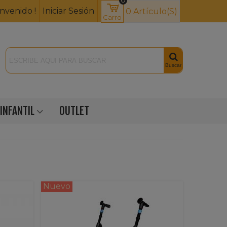
envenido !
Iniciar Sesión
0
Artículo(s)
Carro
Buscar
INFANTIL
OUTLET
Nuevo