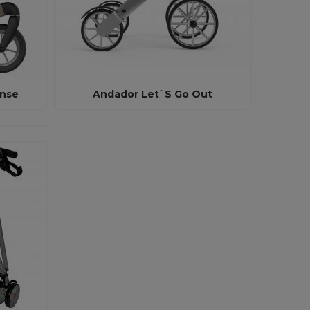
ense
Andador Let`s Go Out
Ver Más