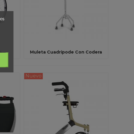
ros
e
Muleta Cuadrípode Con Codera
Ver Más
Nuevo