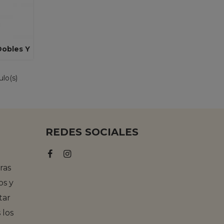
obles Y
ulo(s)
REDES SOCIALES
ras
os y
tar
los