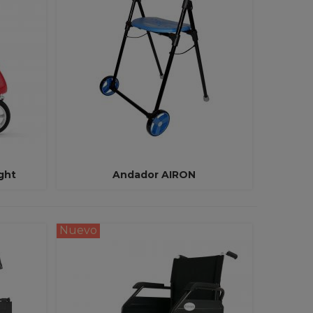
ight
Andador AIRON
Ver Más
Nuevo