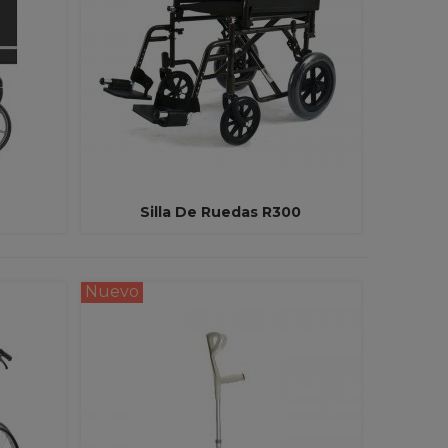
Silla De Ruedas R300
Ver Más
Nuevo