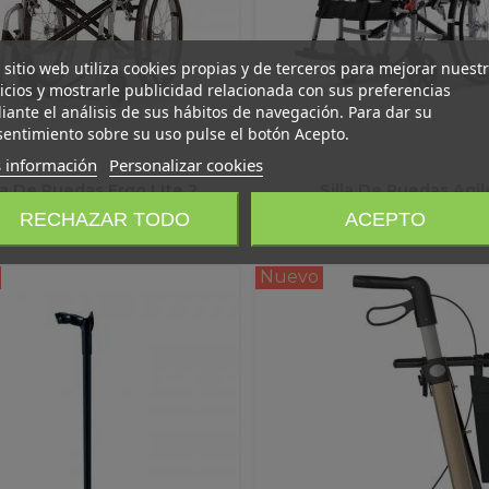
 sitio web utiliza cookies propias y de terceros para mejorar nuest
icios y mostrarle publicidad relacionada con sus preferencias
ante el análisis de sus hábitos de navegación. Para dar su
entimiento sobre su uso pulse el botón Acepto.
 información
Personalizar cookies
la De Ruedas Ergo LIte 2
Silla De Ruedas Agil
Ver Más
Ver Más
RECHAZAR TODO
ACEPTO
Nuevo