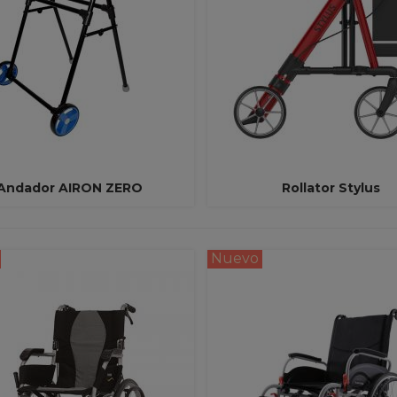
Andador AIRON ZERO
Rollator Stylus
Ver Más
Ver Más
Nuevo