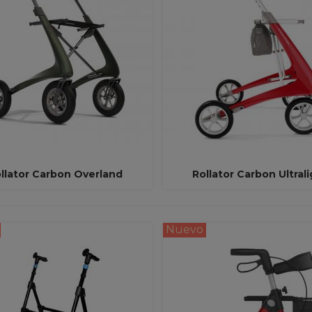
llator Carbon Overland
Rollator Carbon Ultral
Ver Más
Ver Más
Nuevo