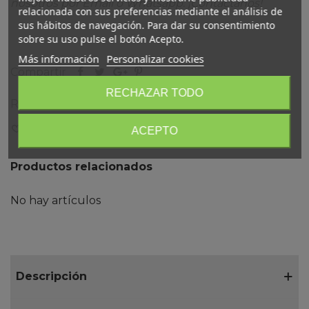
nosotros por Email o Whatsapp. ¡Contáctanos!
relacionada con sus preferencias mediante el análisis de
sus hábitos de navegación. Para dar su consentimiento
sobre su uso pulse el botón Acepto.
Más información
Personalizar cookies
Compartir
RECHAZAR TODO
Referencia:
JX-NR
Favorito
0
A Lista De Deseos
ACEPTO
Productos relacionados
No hay artículos
Descripción