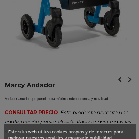
Marcy Andador
Andador anterior que permite una máxima independencia y movilidad.
CONSULTAR PRECIO
.
Este producto necesita una
configuración personalizada. Para conocer todas las
opciones disponibles, puedes contactar con
Este sitio web utiliza cookies propias y de terceros para
mejorar nuestros servicios y mostrarle publicidad