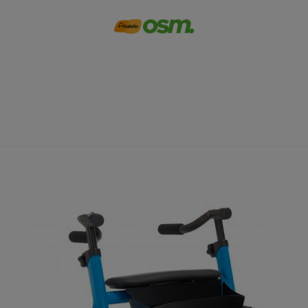
Infantil
Inicio
>
Infantil
>
Andadores
>
Marcy andador