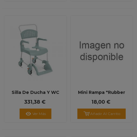
Silla De Ducha Y WC
Mini Rampa "Rubber
'Clean'
Ramps"
331,38 €
18,00 €
Ver Más
Añadir Al Carrito