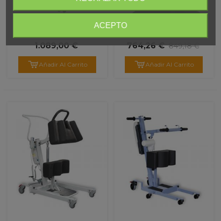
ACEPTO
Grúa De Elevación Y
Báscula Electrónica
Traslado 'Mini Fly'
1.089,00 €
764,26 €
849,18 €
Añadir Al Carrito
Añadir Al Carrito