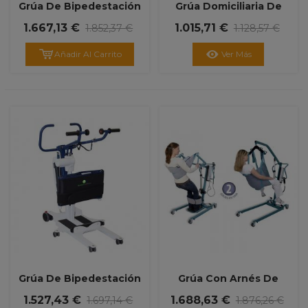
Grúa De Bipedestación
Grúa Domiciliaria De
Compacta 'Torneo II'
Bipedestación 'Way Up
1.667,13 €
1.015,71 €
1.852,37 €
1.128,57 €
Blue'
Añadir Al Carrito
Ver Más
Grúa De Bipedestación
Grúa Con Arnés De
Y Traslado WAY UP
Bipedestación
1.527,43 €
1.688,63 €
1.697,14 €
1.876,26 €