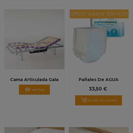
ENVIO a partir 30/04/26
Cama Articulada Gala
Pañales De AGUA
Desechables Para
33,50 €
Ver Más
Personas Con
Incontinencia
Añadir Al Carrito
Swimmates